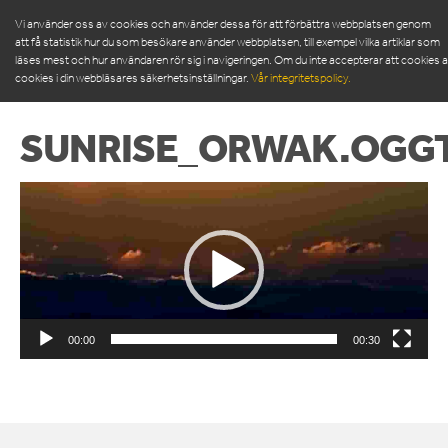
Vi använder oss av cookies och använder dessa för att förbättra webbplatsen genom
att få statistik hur du som besökare använder webbplatsen, till exempel vilka artiklar som
läses mest och hur användaren rör sig i navigeringen. Om du inte accepterar att cookies
cookies i din webbläsares säkerhetsinställningar.
Vår integritetspolicy.
SUNRISE_ORWAK.OGG
PRODUKTER
Videospelare
SERVICE & RESERVDELAR
NYHETSRUM
OM OSS
MÖT VÅR LEDNINGSGRUPP
00:00
00:30
HÅLLBARHET
INSPIRATION
FRAMGÅNGSHISTORIER
FINANSIERING
ARBETA HOS OSS