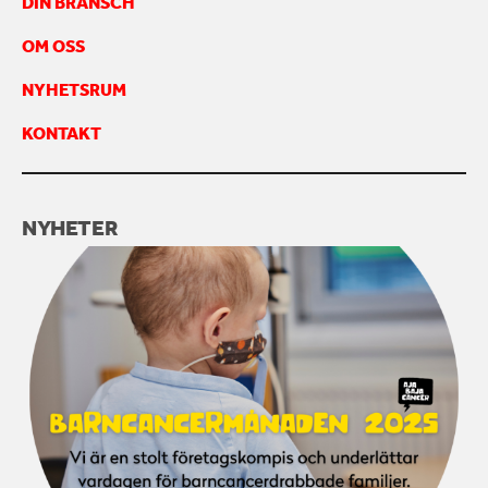
DIN BRANSCH
KONTAKTA OSS
OM OSS
NYHETSRUM
KONTAKT
NYHETER