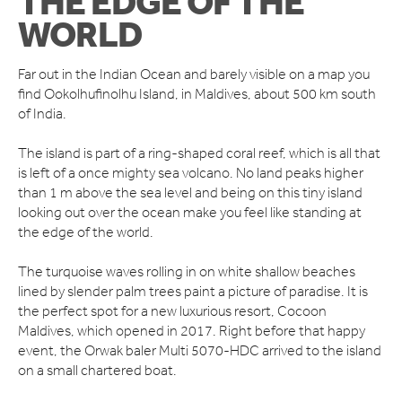
THE EDGE OF THE
WORLD
KONTAKTA OSS
Far out in the Indian Ocean and barely visible on a map you
find Ookolhufinolhu Island, in Maldives, about 500 km south
of India.
The island is part of a ring-shaped coral reef, which is all that
is left of a once mighty sea volcano. No land peaks higher
than 1 m above the sea level and being on this tiny island
looking out over the ocean make you feel like standing at
the edge of the world.
The turquoise waves rolling in on white shallow beaches
lined by slender palm trees paint a picture of paradise. It is
the perfect spot for a new luxurious resort, Cocoon
Maldives, which opened in 2017. Right before that happy
event, the Orwak baler Multi 5070-HDC arrived to the island
on a small chartered boat.