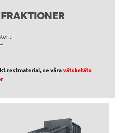
 FRAKTIONER
terial
lm
skt restmaterial, se våra
vätsketäta
er