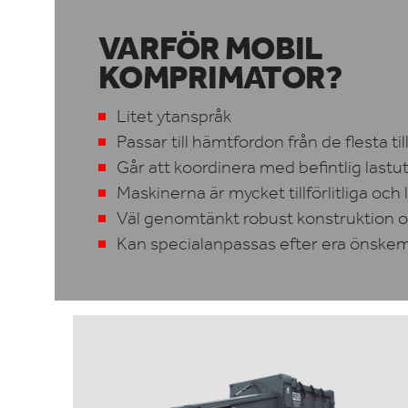
VARFÖR MOBIL
KOMPRIMATOR?
Litet ytanspråk
Passar till hämtfordon från de flesta ti
Går att koordinera med befintlig lastu
Maskinerna är mycket tillförlitliga och 
Väl genomtänkt robust konstruktion oc
Kan specialanpassas efter era önske