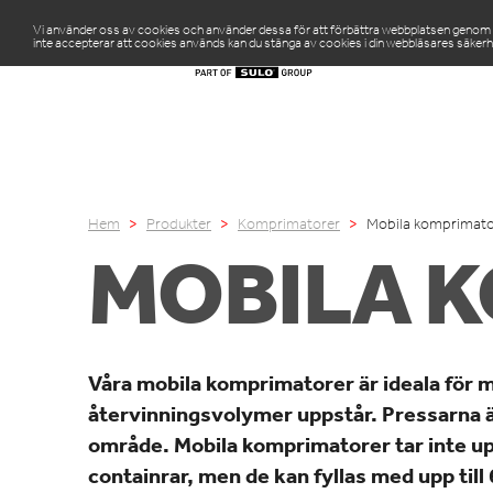
Vi använder oss av cookies och använder dessa för att förbättra webbplatsen genom att
inte accepterar att cookies används kan du stänga av cookies i din webbläsares säkerh
PR
Hem
Produkter
Komprimatorer
Mobila komprimato
MOBILA 
Våra mobila komprimatorer är ideala för m
återvinningsvolymer uppstår. Pressarna ä
område. Mobila komprimatorer tar inte u
containrar, men de kan fyllas med upp till 