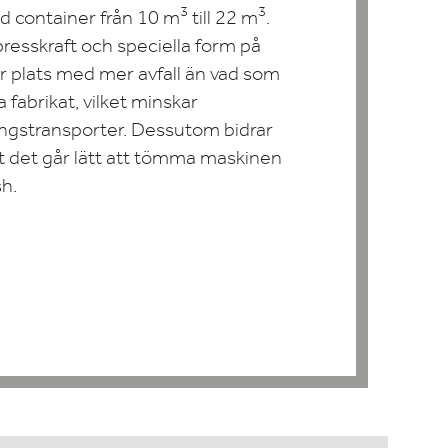
3
3
ed container från 10 m
till 22 m
.
esskraft och speciella form på
år plats med mer avfall än vad som
 fabrikat, vilket minskar
ngstransporter. Dessutom bidrar
tt det går lätt att tömma maskinen
sh.