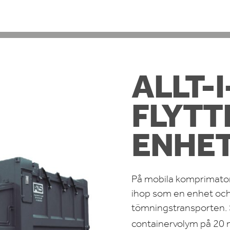
ALLT-
FLYTT
ENHE
På mobila komprimatore
ihop som en enhet och 
tömningstransporten. 
containervolym på 20