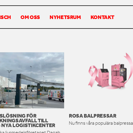
NSCH
OM OSS
NYHETSRUM
KONTAKT
SLÖSNING FÖR
ROSA BALPRESSAR
KNINGSAVFALL TILL
Nu finns våra populära balpressar
 NYA LOGISTIKCENTER
ka livsmedelsföretaget Dagab