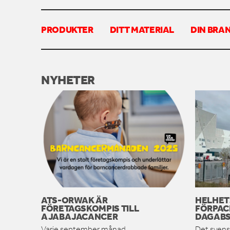
PRODUKTER
DITT MATERIAL
DIN BRA
NYHETER
ATS-ORWAK ÄR
HELHET
FÖRETAGSKOMPIS TILL
FÖRPAC
AJABAJACANCER
DAGABS
Varje september månad
Det svens