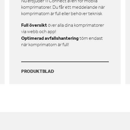
Nu erbjuder vi Connect även för mobila
komprimatorer. Du får ett meddelande när
komprimatorn är full eller behöver teknisk
support!
Full översikt
över alla dina komprimatorer
via webb och app!
Optimerad avfallshantering
töm endast
när komprimatorn är full!
PRODUKTBLAD