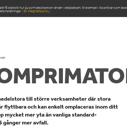
 få statistik hur du som besökare använder webbplatsen, till exempel vilka artiklar som läs
etsinställningar.
Vår integritetspolicy.
ODUKTER
SERVICE & RESERVDELAR
NYHETSRU
rer
KOMPRIMATO
edelstora till större verksamheter där stora
r flyttbara och kan enkelt omplaceras inom ditt
pp mycket mer yta än vanliga standard-
6 gånger mer avfall.