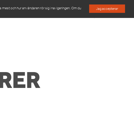
es mest och hur användaren rör sig i navigeringen. Om du
Jag accepterar
M
OM OSS
KONTAKTA OSS
RER