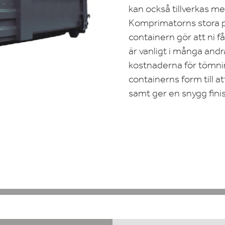
kan också tillverkas m
Komprimatorns stora pr
containern gör att ni f
är vanligt i många andra
kostnaderna för tömni
containerns form till a
samt ger en snygg fini