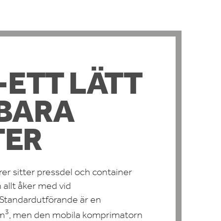
I-ETT LÄTT
BARA
TER
r sitter pressdel och container
allt åker med vid
Standardutförande är en
3
 m
, men den mobila komprimatorn