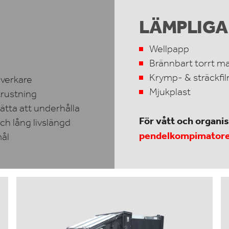
LÄMPLIGA
Wellpapp
Brännbart torrt ma
Krymp- & sträckfi
llverkare
Mjukplast
trustning
lätta att underhålla
För vått och organi
h lång livslängd
pendelkompimator
mål