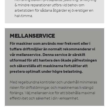
& mindre reparationer utförs vid behov om
arbetstiden för sådana åtgärder ej överstiger en
halvtimma.
MELLANSERVICE
För maskiner som används mer frekvent eller i
tuffare driftmiljöer än normalt rekommenderar vi
vår mellanservice. Denna service är särskilt
utformad för att hantera den ökade påfrestningen
och säkerställa att maskinerna fortsätter att
prestera optimalt under högre belastning.
Med regelbundna kontroller och underhåll minimeras
risken för driftstörningar, och maskinernas livslängd
förlängs. Välj mellanservice för att bibehålla maximal
effektivitet och säkerhet i din verksamhet.