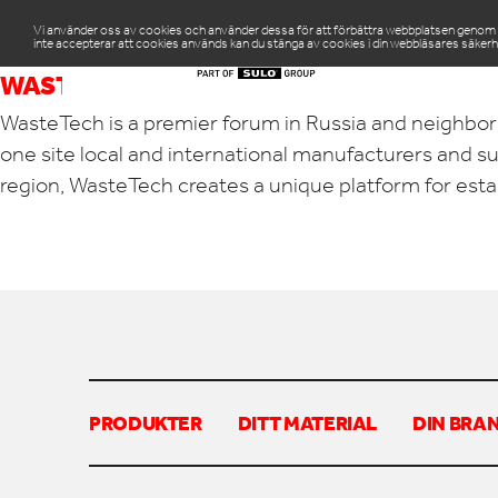
Vi använder oss av cookies och använder dessa för att förbättra webbplatsen genom att
inte accepterar att cookies används kan du stänga av cookies i din webbläsares säkerh
PR
WASTETECH
WasteTech is a premier forum in Russia and neighbor
one site local and international manufacturers and su
region, WasteTech creates a unique platform for esta
PRODUKTER
DITT MATERIAL
DIN BRA