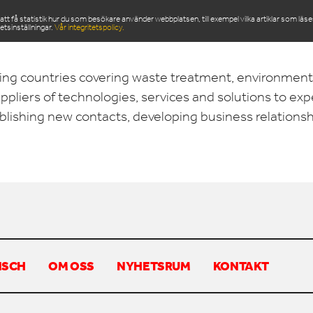
 få statistik hur du som besökare använder webbplatsen, till exempel vilka artiklar som läs
etsinställningar.
Vår integritetspolicy.
ODUKTER
SERVICE & RESERVDELAR
NYHETSRU
ing countries covering waste treatment, environment
ppliers of technologies, services and solutions to exp
blishing new contacts, developing business relations
NSCH
OM OSS
NYHETSRUM
KONTAKT