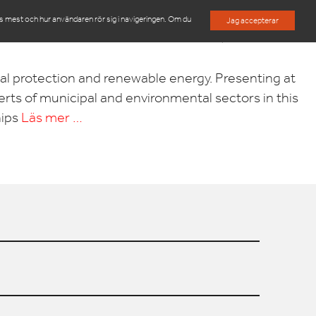
es mest och hur användaren rör sig i navigeringen. Om du
Jag accepterar
M
OM OSS
KONTAKTA OSS
al protection and renewable energy. Presenting at
erts of municipal and environmental sectors in this
hips
Läs mer …