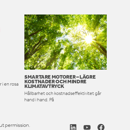
SMARTARE MOTORER – LÄGRE
KOSTNADER OCH MINDRE
 i en rosa
KLIMATAVTRYCK
Hållbarhet och kostnadseffektivitet går
hand i hand. På
ut permission.