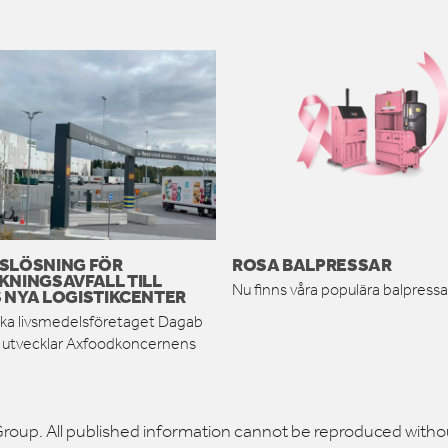
SLÖSNING FÖR
ROSA BALPRESSAR
KNINGSAVFALL TILL
Nu finns våra populära balpressar
 NYA LOGISTIKCENTER
ka livsmedelsföretaget Dagab
h utvecklar Axfoodkoncernens
roup. All published information cannot be reproduced witho