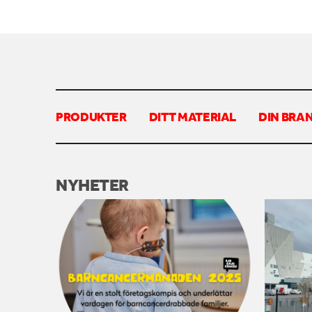
PRODUKTER
DITT MATERIAL
DIN BRA
NYHETER