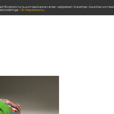
 få statistik hur du som besökare använder webbplatsen, till exempel vilka artiklar som läs
etsinställningar.
Vår integritetspolicy.
ODUKTER
SERVICE & RESERVDELAR
NYHETSRU