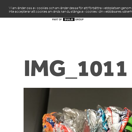
Vi använder oss av cookies och använder dessa för att förbättra webbplatsen genom att
inte accepterar att cookies används kan du stänga av cookies i din webbläsares säkerh
PR
IMG_1011