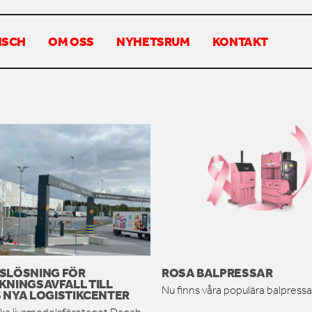
NSCH
OM OSS
NYHETSRUM
KONTAKT
SLÖSNING FÖR
ROSA BALPRESSAR
KNINGSAVFALL TILL
Nu finns våra populära balpressar
 NYA LOGISTIKCENTER