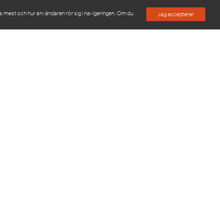
es mest och hur användaren rör sig i navigeringen. Om du
Jag accepterar
M
OM OSS
KONTAKTA OSS